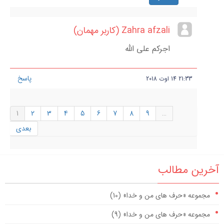
Zahra afzali (کاربر مهمان)
اجرکم علی اللہ
پاسخ
21:33
14
اوت
2018
1
2
3
4
5
6
7
8
9
…
بعدی
آخرین مطالب
مجموعه «حرف های من و خدا» (10)
مجموعه «حرف های من و خدا» (9)