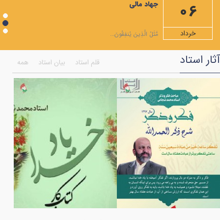
جهاد مالی
06
ویژه نامه ماه مبارک رمضان
شرح دعاهای روزهای ماه رمضان+صوت
خرداد
مَّثَلُ الَّذِينَ يُنفِقُونَ...
شرح صلوات مخصوص ماه رمضان
آثار استاد
قلم استاد
بیان استاد
همه
همایش اختتامیه جشنواره انسان تمام
ویژه نامه ماه شعبان المعظم
به مناسبت شهادت امام موسی کاظم علیه السلام
فضایل مولی علی علیه السلام به روایت قرآن
بر کرانه ی امام جود و سخا امام جواد (علیه السلام)
اعمال هر ماه نو و نماز اول ماه
ویژه نامه ماه رجب
اولین فراخوان هنری انسان تمام
جشن میلاد حضرت مادر سلام‌الله‌علیها