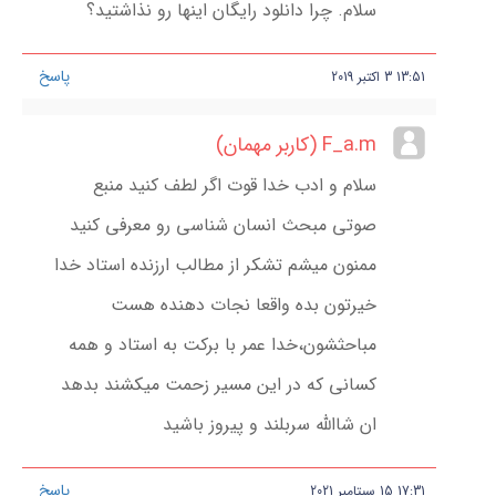
سلام. چرا دانلود رایگان اینها رو نذاشتید؟
پاسخ
13:51
3
اکتبر
2019
F_a.m (کاربر مهمان)
سلام و ادب خدا قوت اگر لطف کنید منبع
صوتی مبحث انسان شناسی رو معرفی کنید
ممنون میشم تشکر از مطالب ارزنده استاد خدا
خیرتون بده واقعا نجات دهنده هست
مباحثشون،خدا عمر با برکت به استاد و همه
کسانی که در این مسیر زحمت میکشند بدهد
ان شاالله سربلند و پیروز باشید
پاسخ
17:31
15
سپتامبر
2021