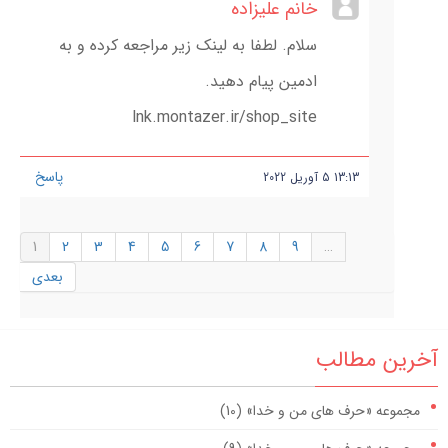
خانم علیزاده
سلام. لطفا به لینک زیر مراجعه کرده و به
ادمین پیام دهید.
lnk.montazer.ir/shop_site
پاسخ
13:13
5
آوریل
2022
1
2
3
4
5
6
7
8
9
…
بعدی
آخرین مطالب
مجموعه «حرف های من و خدا» (10)