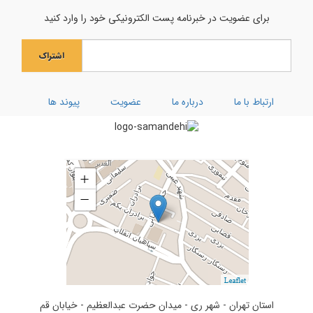
جشن میلاد حضرت مادر سلام‌الله‌علیها
برای عضویت در خبرنامه پست الکترونیکی خود را وارد کنید
جشن بزرگ ولادت بانوی آب و آیینه
اشتراک
ویژه نامه رحلت ام البنین (سلام الله علیها)
کارگاه توحیدی فکر و ذکر
ارتباط با ما
درباره ما
عضویت
پیوند ها
تفسیر سوره کوثر
استان تهران - شهر ری - میدان حضرت عبدالعظیم - خیابان قم