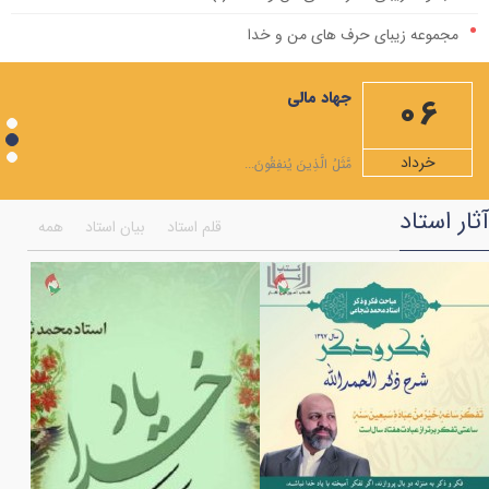
مجموعه زیبای حرف های من و خدا
مهمترین صله ارحام، ایجاد رابطه با امام زمان علیه السلام است
جهاد مالی
06
ویژه نامه ماه مبارک رمضان
شرح دعاهای روزهای ماه رمضان+صوت
خرداد
مَّثَلُ الَّذِينَ يُنفِقُونَ...
شرح صلوات مخصوص ماه رمضان
آثار استاد
قلم استاد
بیان استاد
همه
همایش اختتامیه جشنواره انسان تمام
ویژه نامه ماه شعبان المعظم
به مناسبت شهادت امام موسی کاظم علیه السلام
فضایل مولی علی علیه السلام به روایت قرآن
بر کرانه ی امام جود و سخا امام جواد (علیه السلام)
اعمال هر ماه نو و نماز اول ماه