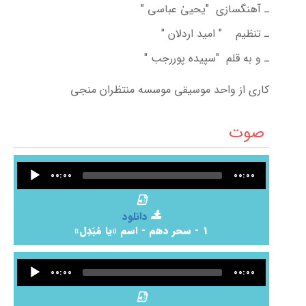
ـ آهنگسازی "یحییٰ عباسی "
ـ تنظیم " امید اردلان "
ـ و به قلم "سپیده پوررجب "
کاری از واحد موسیقی موسسه منتظران منجی
صوت
Audio
00:00
00:00
Player
دانلود
1 - سحر دهم - اسم «یا مُبَدِل»
Audio
00:00
00:00
Player