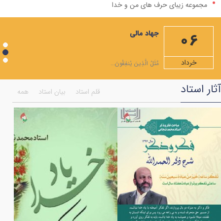
مجموعه زیبای حرف های من و خدا
مهمترین صله ارحام، ایجاد رابطه با امام زمان علیه السلام است
جهاد مالی
06
ویژه نامه ماه مبارک رمضان
شرح دعاهای روزهای ماه رمضان+صوت
خرداد
مَّثَلُ الَّذِينَ يُنفِقُونَ...
شرح صلوات مخصوص ماه رمضان
آثار استاد
قلم استاد
بیان استاد
همه
همایش اختتامیه جشنواره انسان تمام
ویژه نامه ماه شعبان المعظم
به مناسبت شهادت امام موسی کاظم علیه السلام
فضایل مولی علی علیه السلام به روایت قرآن
بر کرانه ی امام جود و سخا امام جواد (علیه السلام)
اعمال هر ماه نو و نماز اول ماه
ویژه نامه ماه رجب