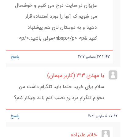
عزیزان در سایت درج می کنیم و خوشحال
می شویم که آنها را مورد استفاده قرار
دهید و به دوستان تان هم پیشنهاد
کنید.&nbsp;</p> <p>موفق باشید.</p>
پاسخ
11:43
27
دسامبر
2017
یا مهدی 313 (کاربر مهمان)
سلام برای خرید حتما باید تلگرام داشت من
نخوام تلگرام دزد رو نصب کنم باید چیکار کنم؟
پاسخ
07:42
5
مارس
2021
خانم علیزاده