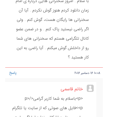
با سلام . امروز سخنرانی هایی درباره ی امام
زمان دانلود کردم هنوز گوش نکردم . آیا آن
سخنرانی ها رایگان هست، گوش کنم . ولی
اگر راضی نیستید پاک کنم . و در ضمن عضو
کانال تلگرامی هستم که سخنرانی های شما
رو از داخلش گوش میکنم . آیا راضی به این
کار هستید ؟
پاسخ
10:08
16
دسامبر
2016
خانم قاسمی
<p>باسلام به شما کاربر گرامی</p>
<p>فایل های صوتی که از سایت یا تلگرام