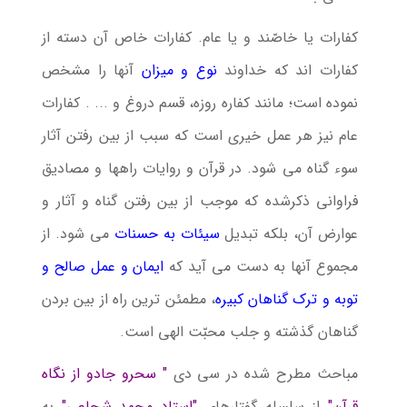
کفارات یا خاصّند و یا عام. كفارات خاص آن دسته از
كفارات اند كه خداوند
نوع و میزان
آنها را مشخص
نموده است؛ مانند كفاره روزه، قسم دروغ و ... . كفارات
عام نیز هر عمل خیری است كه سبب از بین رفتن آثار
سوء گناه می شود. در قرآن و روایات راه‏ها و مصادیق
فراوانى ذكرشده كه موجب از بین رفتن گناه و آثار و
عوارض آن، بلكه تبدیل
سیئات به حسنات
می شود. از
مجموع آن‏ها به دست مى آید كه
ایمان و عمل صالح و
توبه و ترك گناهان كبیره
، مطمئن‏ ترین راه از بین بردن
گناهان گذشته و جلب محبّت الهى است.
مباحث مطرح شده در سی دی
" سحرو جادو از نگاه
قرآن"
از سلسله گفتارهای
"استاد محمد شجاعی"
به