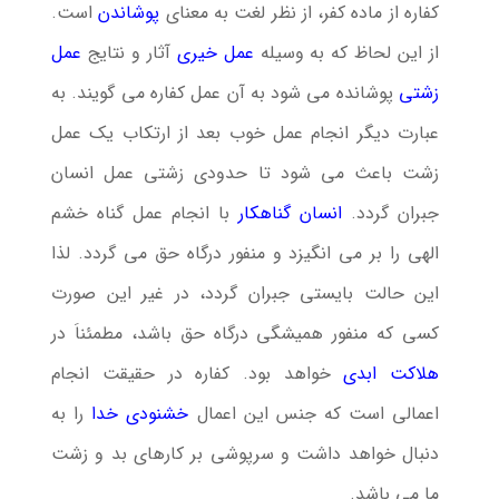
كفاره از ماده كفر، از نظر لغت به معنای
پوشاندن
است.
از این لحاظ كه به وسیله
عمل خیری
آثار و نتایج
عمل
زشتی
پوشانده می شود به آن عمل كفاره می گویند. به
عبارت دیگر انجام عمل خوب بعد از ارتكاب یك عمل
زشت باعث می شود تا حدودی زشتی عمل انسان
جبران گردد.
انسان گناهكار
با انجام عمل گناه خشم
الهی را بر می انگیزد و منفور درگاه حق می گردد. لذا
این حالت بایستی جبران گردد، در غیر این صورت
كسی كه منفور همیشگی درگاه حق باشد، مطمئناَ در
هلاكت ابدی
خواهد بود. كفاره در حقیقت انجام
اعمالی است كه جنس این اعمال
خشنودی خدا
را به
دنبال خواهد داشت و سرپوشی بر كارهای بد و زشت
ما می باشد.