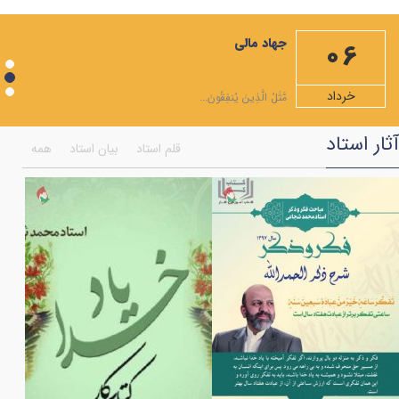
مهمترین صله ارحام، ایجاد رابطه با امام زمان علیه السلام است
جهاد مالی
06
ویژه نامه ماه مبارک رمضان
شرح دعاهای روزهای ماه رمضان+صوت
خرداد
مَّثَلُ الَّذِينَ يُنفِقُونَ...
شرح صلوات مخصوص ماه رمضان
آثار استاد
قلم استاد
بیان استاد
همه
همایش اختتامیه جشنواره انسان تمام
ویژه نامه ماه شعبان المعظم
به مناسبت شهادت امام موسی کاظم علیه السلام
فضایل مولی علی علیه السلام به روایت قرآن
بر کرانه ی امام جود و سخا امام جواد (علیه السلام)
اعمال هر ماه نو و نماز اول ماه
ویژه نامه ماه رجب
اولین فراخوان هنری انسان تمام