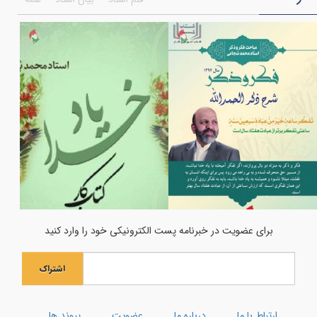
همایش اختتامیه جشنواره انسان تمام
ویژه نامه ماه شعبان المعظم
به مناسبت شهادت امام موسی کاظم علیه السلام
فضایل مولی علی علیه السلام به روایت قرآن
بر کرانه ی امام جود و سخا امام جواد (علیه السلام)
اعمال هر ماه نو و نماز اول ماه
ویژه نامه ماه رجب
اولین فراخوان هنری انسان تمام
جشن میلاد حضرت مادر سلام‌الله‌علیها
برای عضویت در خبرنامه پست الکترونیکی خود را وارد کنید
جشن بزرگ ولادت بانوی آب و آیینه
اشتراک
ویژه نامه رحلت ام البنین (سلام الله علیها)
کارگاه توحیدی فکر و ذکر
ارتباط با ما
درباره ما
عضویت
پیوند ها