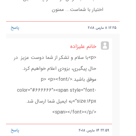
اختیار با شماست... ممنون
پاسخ
12:25
8
مارس
2018
خانم علیزاده
<p>با سلام و تشکر از شما دوست عزیز. در
حال پیگیری، بزودی اعلام خواهیم کرد.
موفق باشید.</p> <p><font
color="#666666"><span style="font-
size:16px">به ایمیل شما ارسال شد.
</span></font></p>
پاسخ
22:59
14
مارس
2018