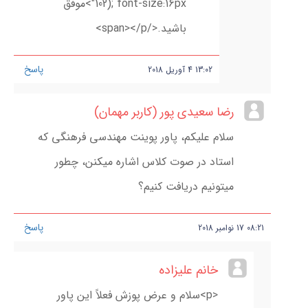
102); font-size:16px">موفق
باشید.</span></p>
پاسخ
13:02
4
آوریل
2018
رضا سعیدی پور (کاربر مهمان)
سلام علیکم، پاور پوینت مهندسی فرهنگی که
استاد در صوت کلاس اشاره میکنن، چطور
میتونیم دریافت کنیم؟
پاسخ
08:21
17
نوامبر
2018
خانم علیزاده
<p>سلام و عرض پوزش فعلاً این پاور