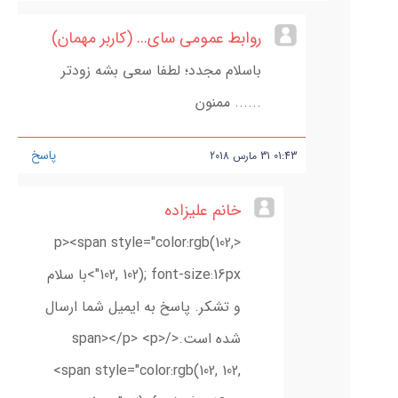
روابط عمومی سای... (کاربر مهمان)
باسلام مجدد؛ لطفا سعی بشه زودتر
...... ممنون
پاسخ
01:43
31
مارس
2018
خانم علیزاده
<p><span style="color:rgb(102,
102, 102); font-size:16px">با سلام
و تشکر. پاسخ به ایمیل شما ارسال
شده است.</span></p> <p>
<span style="color:rgb(102, 102,