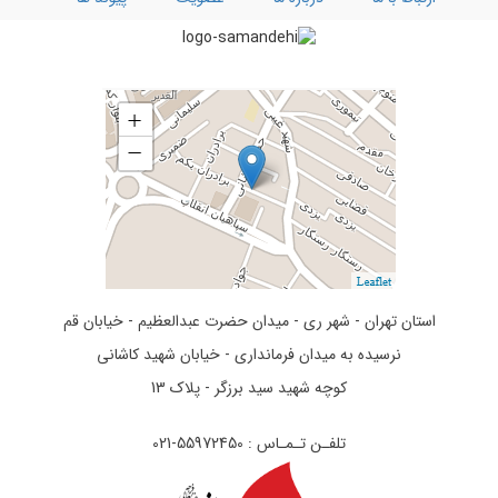
تفسیر سوره کوثر
استان تهران - شهر ری - میدان حضرت عبدالعظیم - خیابان قم
نرسیده به میدان فرمانداری - خیابان شهید کاشانی
کوچه شهید سید برزگر - پلاک 13
تلفـن تـمـاس : 55972450-021