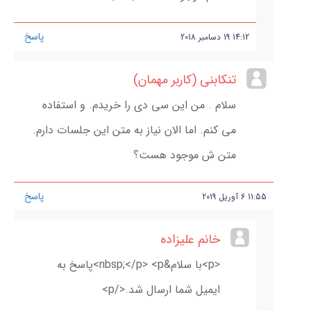
پاسخ
14:12
19
دسامبر
2018
تنکابنی (کاربر مهمان)
سلام . من این سی دی را خریدم. و استفاده
می کنم. اما الان نیاز به متن این جلسات دارم.
متن ش موجود هست؟
پاسخ
11:55
6
آوریل
2019
خانم علیزاده
<p>با سلام&nbsp;</p> <p>پاسخ به
ایمیل شما ارسال شد.</p>