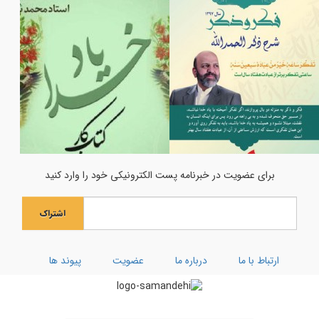
به مناسبت شهادت امام موسی کاظم علیه السلام
فضایل مولی علی علیه السلام به روایت قرآن
بر کرانه ی امام جود و سخا امام جواد (علیه السلام)
اعمال هر ماه نو و نماز اول ماه
ویژه نامه ماه رجب
اولین فراخوان هنری انسان تمام
جشن میلاد حضرت مادر سلام‌الله‌علیها
برای عضویت در خبرنامه پست الکترونیکی خود را وارد کنید
جشن بزرگ ولادت بانوی آب و آیینه
اشتراک
ویژه نامه رحلت ام البنین (سلام الله علیها)
کارگاه توحیدی فکر و ذکر
ارتباط با ما
درباره ما
عضویت
پیوند ها
تفسیر سوره کوثر