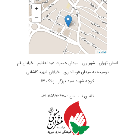
استان تهران - شهر ری - میدان حضرت عبدالعظیم - خیابان قم
نرسیده به میدان فرمانداری - خیابان شهید کاشانی
کوچه شهید سید برزگر - پلاک 13
تلفـن تـمـاس : 55972450-021