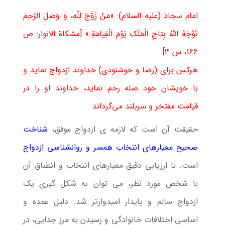
امام سجاد (علیه السلام): «مَنْ زَوَّجَ لِلّهِ، وَ وَصَلَ الرَّحِمَ
تَوَّجَهُ اللّهُ بِتاجِ الْمَلَكِ یَوْمَ الْقِیامَةِ.»
[مشكاة الانوار: ص
166، س 3]
هركس برای (رضا و خوشنودی) خداوند ازدواج نماید و
با خویشان خود صله رحم نماید، خداوند او را در
قیامت ‏مفتخر و سربلند می‌گرداند.‏
حقیقت آن است که لازمه ی ازدواج موفق،
شناخت
صحیح معیارهای انتخاب همسر و روانشناسی ازدواج
است. با ارزیابی دقیق معیارهای انتخاب و انطباق آن
با شخص مورد نظر، می توان به شکل گیری یک
ازدواج سالم و پایدار امیدوارتر شد. دلیل عمده و
اساسی اختلافات خانوادگی و رسیدن به مرز جدایی، در