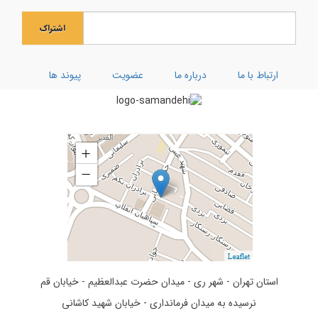
جشن بزرگ ولادت بانوی آب و آیینه
اشتراک
ویژه نامه رحلت ام البنین (سلام الله علیها)
کارگاه توحیدی فکر و ذکر
ارتباط با ما
درباره ما
عضویت
پیوند ها
تفسیر سوره کوثر
استان تهران - شهر ری - میدان حضرت عبدالعظیم - خیابان قم
نرسیده به میدان فرمانداری - خیابان شهید کاشانی