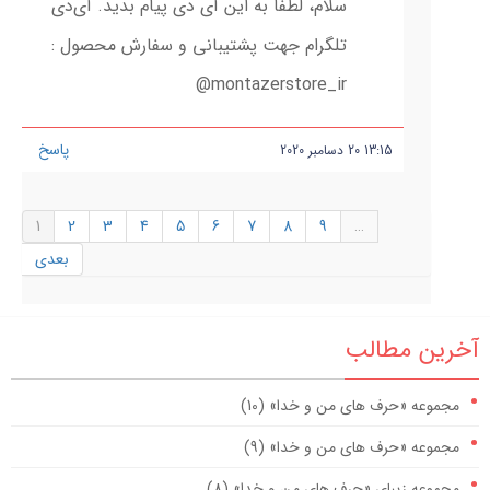
سلام، لطفا به این آی دی پیام بدید. آی‌دی
تلگرام جهت پشتیبانی و سفارش محصول :
montazerstore_ir@
پاسخ
13:15
20
دسامبر
2020
1
2
3
4
5
6
7
8
9
…
بعدی
آخرین مطالب
مجموعه «حرف های من و خدا» (10)
مجموعه «حرف های من و خدا» (9)
مجموعه زیبای «حرف های من و خدا» (8)