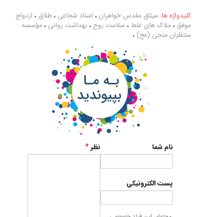
کلیدواژه ها:
میثاق مقدس خواهران
،
استاد شجاعی
،
طلاق
،
ازدواج
موفق
،
ملاک های غلط
،
سلامت روح
،
بهداشت روانی
،
مؤسسه
منتظران منجی (عج)
،
نام شما
نظر
*
پست الکترونیکی
محتوای این فیلد خصوصی