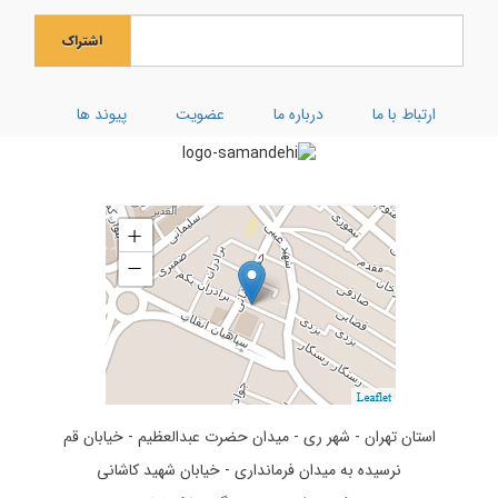
جشن بزرگ ولادت بانوی آب و آیینه
اشتراک
ویژه نامه رحلت ام البنین (سلام الله علیها)
کارگاه توحیدی فکر و ذکر
ارتباط با ما
درباره ما
عضویت
پیوند ها
تفسیر سوره کوثر
استان تهران - شهر ری - میدان حضرت عبدالعظیم - خیابان قم
نرسیده به میدان فرمانداری - خیابان شهید کاشانی