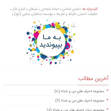
کلیدواژه ها:
دشمن شناسی
،
استاد شجاعی
،
شیطان
،
کنترل فکر
،
حقیقت انسان
،
افراط و تفریط
،
مؤسسه منتظران منجی (عج)
،
آخرین مطالب
مجموعه «حرف های من و خدا» (10)
مجموعه «حرف های من و خدا» (9)
مجموعه زیبای «حرف های من و خدا» (8)