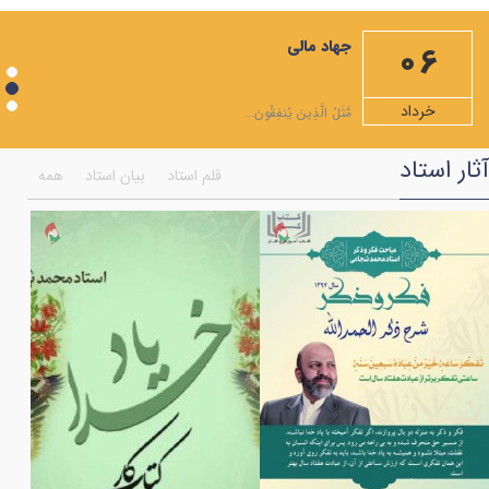
مهمترین صله ارحام، ایجاد رابطه با امام زمان علیه السلام است
جهاد مالی
06
ویژه نامه ماه مبارک رمضان
شرح دعاهای روزهای ماه رمضان+صوت
خرداد
مَّثَلُ الَّذِينَ يُنفِقُونَ...
شرح صلوات مخصوص ماه رمضان
آثار استاد
قلم استاد
بیان استاد
همه
همایش اختتامیه جشنواره انسان تمام
ویژه نامه ماه شعبان المعظم
به مناسبت شهادت امام موسی کاظم علیه السلام
فضایل مولی علی علیه السلام به روایت قرآن
بر کرانه ی امام جود و سخا امام جواد (علیه السلام)
اعمال هر ماه نو و نماز اول ماه
ویژه نامه ماه رجب
اولین فراخوان هنری انسان تمام