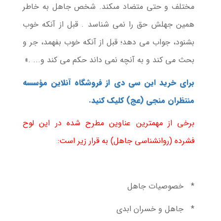
مختلف و حتى متضاد مى‏كند. شخص جاهل به خاطر
همین جهلش حق را نمى‏ شناسد . قبل از آنكه خوب
بشنود، جواب مى‏ دهد؛ قبل از آنكه خوب بفهمد، جر و
بحث مى‏ كند و به آنچه نمى‏ داند حكم مى‏ كند و... .»
برای خرید این سی دی از فروشگاه آنلاین مؤسسه
منتظران منجی (عج) کلیک کنید.
برخی از مهمترین عناوین مطرح شده در این لوح
فشرده (روانشناسی جاهل) به قرار زیر است:
* خصوصیات جاهل
* جاهل و خسران ابدی