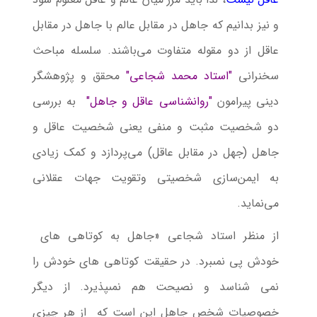
و نیز بدانیم که جاهل در مقابل عالم با جاهل در مقابل
عاقل از دو مقوله متفاوت می‌باشند. سلسله مباحث
سخنرانی
"استاد محمد شجاعی"
محقق و پژوهشگر
دینی پیرامون
"روانشناسی عاقل و جاهل"
به بررسی
دو شخصیت مثبت و منفی یعنی شخصیت عاقل و
جاهل (جهل در مقابل عاقل) می‌پردازد و کمک زیادی
به ایمن‌سازی شخصیتی وتقویت جهات عقلانی
می‌نماید.
از منظر استاد شجاعی «جاهل به كوتاهی هاى
خودش پى نمى‏برد. در حقیقت كوتاهی هاى خودش را
نمى‏ شناسد و نصیحت هم نمى‏پذیرد. از دیگر
خصوصیات شخص جاهل این است که از هر چیزى