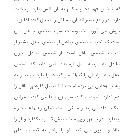
كه شخص فهمیده و حكیم به آن انس دارد، وحشت
دارد. در واقع نمى‏تواند آن مسائل را تحمل كند؛ لذا زود
جوش مى‏ آورد. خصوصیّت سوم شخص جاهل این
است که تعجب شخص جاهل از شخص عاقل بیشتر از
تعجب شخص عاقل است از شخص جاهل. چون
جاهل به مرحله عقل نرسیده، نمی داند که شخص
عاقل چه مراحلى را گذرانده و كجاها را دارد مى‏بیند و به
چه چیزهایى پى برده است؛ لذا تحمل كارهاى عاقل را
هم ندارد. غیبت مى‏كند، سوء زن پیدا مى‏ كند، اعتراض
مى‏كند، داد مى ‏زند و ممكن است خیلى وقتها فساد راه
بیندازد. هر چیزى روى شخصیتش تأثیر مى‏گذارد و او را
بالا و پایین مى‏ كند. او را وادار به تصمیم هاى