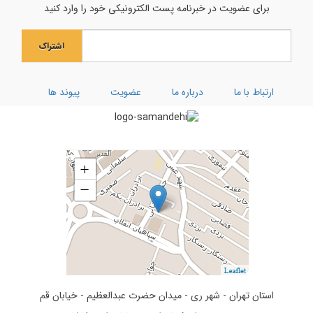
جشن میلاد حضرت مادر سلام‌الله‌علیها
برای عضویت در خبرنامه پست الکترونیکی خود را وارد کنید
جشن بزرگ ولادت بانوی آب و آیینه
اشتراک
ویژه نامه رحلت ام البنین (سلام الله علیها)
کارگاه توحیدی فکر و ذکر
ارتباط با ما
درباره ما
عضویت
پیوند ها
تفسیر سوره کوثر
استان تهران - شهر ری - میدان حضرت عبدالعظیم - خیابان قم