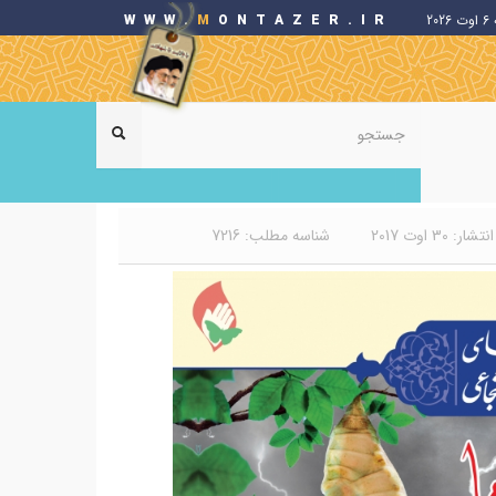
20
ONTAZER.IR
M
WWW.
فرم
جستجو
جستجو
جستجو
ر: 30 اوت 2017
شناسه مطلب: 7216