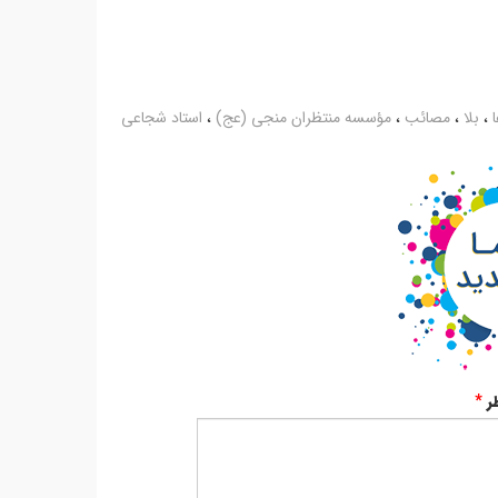
ا
،
بلا
،
مصائب
،
مؤسسه منتظران منجی (عج)
،
استاد شجاعی
ر
*