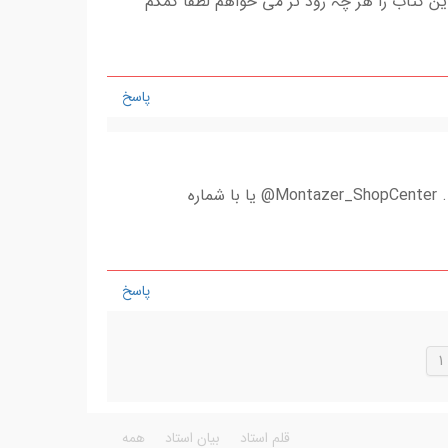
 کتاب را ھر چہ زود تر می خواھم لطفا کمکم
پاسخ
سلام. به این آی دی در تلگرام پیام دهید. Montazer_ShopCenter@ یا با شماره
پاسخ
1
قلم استاد
بیان استاد
همه