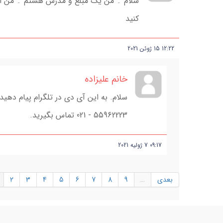
سلام ۔ من یک مبلغ و مدرس ھستم ۔ من این
کنید
12:22
15
ژوئن
2021
خانم علیزاده
55962223 - 021 تماس بگیرید.
09:17
7
ژولیه
2021
بعدی
…
9
8
7
6
5
4
3
2