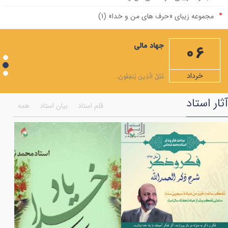
مجموعه زیبای «حرف های من و خدا» (1)
مهمترین صله ارحام، ایجاد رابطه با امام زمان علیه السلام است
جهاد مالی
06
ویژه نامه ماه مبارک رمضان
شرح دعاهای روزهای ماه رمضان+صوت
خرداد
مَّثَلُ الَّذِينَ يُنفِقُونَ...
شرح صلوات مخصوص ماه رمضان
آثار استاد
قلم استاد
بیان استاد
همه
همایش اختتامیه جشنواره انسان تمام
ویژه نامه ماه شعبان المعظم
به مناسبت شهادت امام موسی کاظم علیه السلام
فضایل مولی علی علیه السلام به روایت قرآن
بر کرانه ی امام جود و سخا امام جواد (علیه السلام)
اعمال هر ماه نو و نماز اول ماه