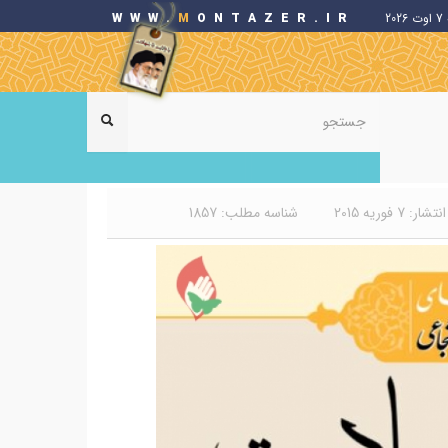
20
ONTAZER.IR
M
WWW.
فرم
جستجو
جستجو
جستجو
ر: 7 فوریه 2015
شناسه مطلب: 1857