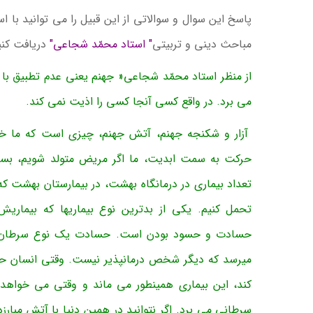
پاسخ این سوال و سوالاتی از این قبیل را می توانید با
مباحث دینی و تربیتی
" استاد محمّد شجاعی"
دریافت کنی
از منظر استاد محمّد شجاعی« جهنم یعنی عدم تطبیق با 
می برد. در واقع کسی آنجا کسی را اذیت نمی کند.
آزار و شکنجه جهنم، آتش جهنم، چیزی است که ما خو
حرکت به سمت ابدیت، ما اگر مریض متولد شویم، بست
تعداد بیماری در درمانگاه بهشت، در بیمارستان بهشت که 
تحمل کنیم. یکی از بدترین نوع بیماریها که بیمار
حسادت و حسود بودن است. حسادت یک نوع سرطان اس
میرسد که دیگر شخص درمان­پذیر نیست. وقتی انسان 
کند، این بیماری همینطور می ماند و وقتی می خواهد
سرطانی می برد. اگر نتوانید در همین دنیا با آتش مبار