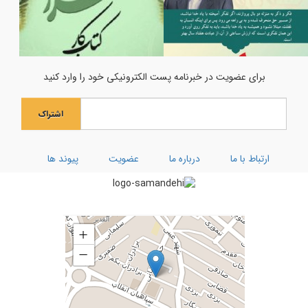
ویژه نامه ماه رجب
اولین فراخوان هنری انسان تمام
جشن میلاد حضرت مادر سلام‌الله‌علیها
برای عضویت در خبرنامه پست الکترونیکی خود را وارد کنید
جشن بزرگ ولادت بانوی آب و آیینه
اشتراک
ویژه نامه رحلت ام البنین (سلام الله علیها)
کارگاه توحیدی فکر و ذکر
ارتباط با ما
درباره ما
عضویت
پیوند ها
تفسیر سوره کوثر