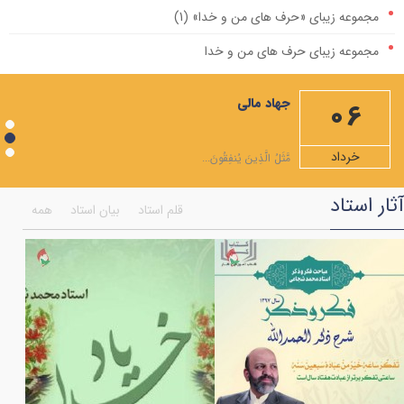
مجموعه زیبای «حرف های من و خدا» (1)
مجموعه زیبای حرف های من و خدا
مهمترین صله ارحام، ایجاد رابطه با امام زمان علیه السلام است
جهاد مالی
06
ویژه نامه ماه مبارک رمضان
شرح دعاهای روزهای ماه رمضان+صوت
خرداد
مَّثَلُ الَّذِينَ يُنفِقُونَ...
شرح صلوات مخصوص ماه رمضان
آثار استاد
قلم استاد
بیان استاد
همه
همایش اختتامیه جشنواره انسان تمام
ویژه نامه ماه شعبان المعظم
به مناسبت شهادت امام موسی کاظم علیه السلام
فضایل مولی علی علیه السلام به روایت قرآن
بر کرانه ی امام جود و سخا امام جواد (علیه السلام)
اعمال هر ماه نو و نماز اول ماه