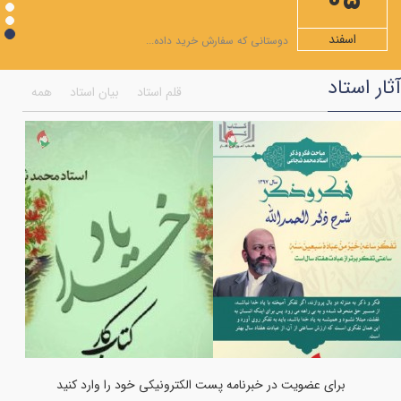
05
ویژه نامه ماه مبارک رمضان
شرح دعاهای روزهای ماه رمضان+صوت
اسفند
دوستانی که سفارش خرید داده...
شرح صلوات مخصوص ماه رمضان
آثار استاد
قلم استاد
بیان استاد
همه
همایش اختتامیه جشنواره انسان تمام
ویژه نامه ماه شعبان المعظم
به مناسبت شهادت امام موسی کاظم علیه السلام
فضایل مولی علی علیه السلام به روایت قرآن
بر کرانه ی امام جود و سخا امام جواد (علیه السلام)
اعمال هر ماه نو و نماز اول ماه
ویژه نامه ماه رجب
اولین فراخوان هنری انسان تمام
جشن میلاد حضرت مادر سلام‌الله‌علیها
برای عضویت در خبرنامه پست الکترونیکی خود را وارد کنید