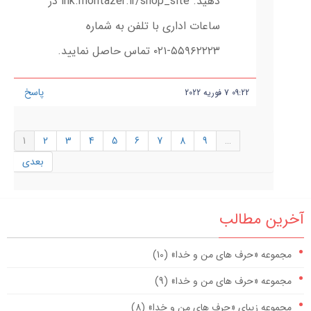
دهید. lnk.montazer.ir/shop_site در
ساعات اداری با تلفن به شماره
۵۵۹۶۲۲۲۳-۰۲۱ تماس حاصل نمایید.
پاسخ
09:22
7
فوریه
2022
1
2
3
4
5
6
7
8
9
…
بعدی
آخرین مطالب
مجموعه «حرف های من و خدا» (10)
مجموعه «حرف های من و خدا» (9)
مجموعه زیبای «حرف های من و خدا» (8)