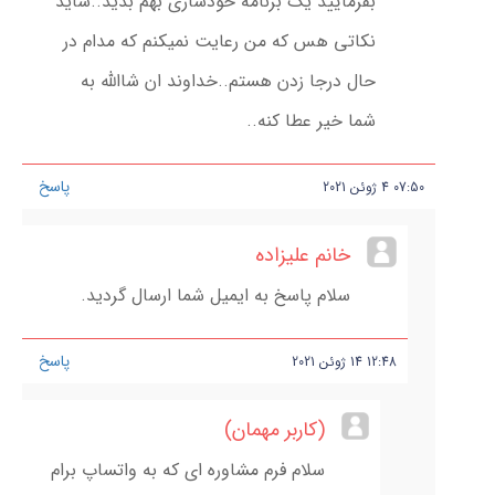
بفرمایید یک برنامه خودسازی بهم بدید..شاید
نکاتی هس که من رعایت نمیکنم که مدام در
حال درجا زدن هستم..خداوند ان شاالله به
شما خیر عطا کنه..
پاسخ
07:50
4
ژوئن
2021
خانم علیزاده
سلام پاسخ به ایمیل شما ارسال گردید.
پاسخ
12:48
14
ژوئن
2021
(کاربر مهمان)
سلام فرم مشاوره ای که به واتساپ برام