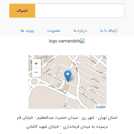
جشن بزرگ ولادت بانوی آب و آیینه
اشتراک
ویژه نامه رحلت ام البنین (سلام الله علیها)
کارگاه توحیدی فکر و ذکر
ارتباط با ما
درباره ما
عضویت
پیوند ها
تفسیر سوره کوثر
استان تهران - شهر ری - میدان حضرت عبدالعظیم - خیابان قم
نرسیده به میدان فرمانداری - خیابان شهید کاشانی